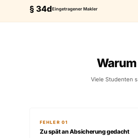
§ 34d
Eingetragener Makler
Warum 
Viele Studenten s
FEHLER 01
Zu spät an Absicherung gedacht