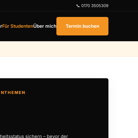
📞 0170 3505309
r
Für Studenten
Über mich
Termin buchen
RNTHEMEN
jetzt wirklich
tig ist
eitsstatus sichern – bevor der