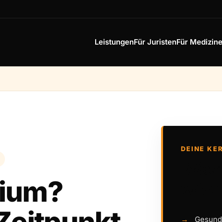
Leistungen
Für Juristen
Für Medizine
DEINE KE
Was 
dium?
wich
Gesundh