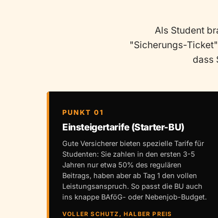
Als Student b
"Sicherungs-Ticket" 
dass 
PUNKT 01
Einsteigertarife (Starter-BU)
Gute Versicherer bieten spezielle Tarife für
Studenten: Sie zahlen in den ersten 3-5
Jahren nur etwa 50% des regulären
Beitrags, haben aber ab Tag 1 den vollen
Leistungsanspruch. So passt die BU auch
ins knappe BAföG- oder Nebenjob-Budget.
VOLLER SCHUTZ, HALBER PREIS