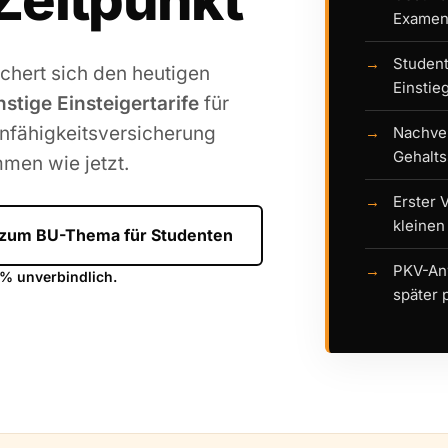
Zeitpunkt
Examen
Student
chert sich den heutigen
Einstie
stige Einsteigertarife
für
nfähigkeitsversicherung
Nachver
Gehalt
mmen wie jetzt.
Erster 
kleinen
 zum BU-Thema für Studenten
PKV-Anw
 % unverbindlich.
später p