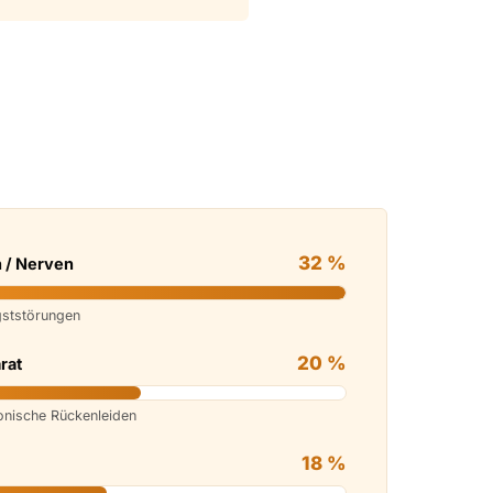
32 %
 / Nerven
gststörungen
20 %
rat
ronische Rückenleiden
18 %