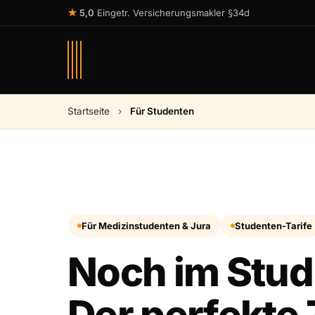
★
5,0
Eingetr. Versicherungsmakler §34d
KANZLEI
HIEL
Startseite
›
Für Studenten
Für Medizinstudenten & Jura
Studenten-Tarife
Noch im Stu