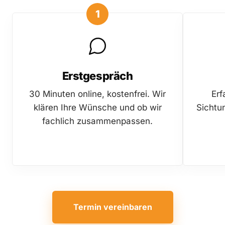
1
Erstgespräch
30 Minuten online, kostenfrei. Wir
Erf
klären Ihre Wünsche und ob wir
Sichtu
fachlich zusammenpassen.
Termin vereinbaren