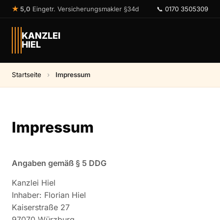
★
5,0
Eingetr. Versicherungsmakler §34d
📞 0170 3505309
KANZLEI
HIEL
Startseite
›
Impressum
Impressum
Angaben gemäß § 5 DDG
Kanzlei Hiel
Inhaber: Florian Hiel
Kaiserstraße 27
97070 Würzburg